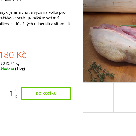
180 Kč
2 700 Kč
Jazyk, jemná chuť a výživná volba pro
kažého. Obsahuje velké množství
bílkovin, důležitých minerálů a vitamínů.
180 Kč
Měrná
180 Kč / 1 kg
ena:
Skladem
(1 kg)
DO KOŠÍKU