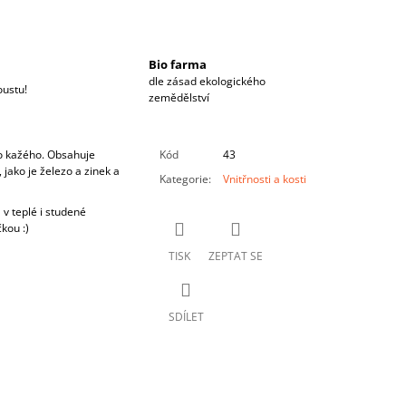
Bio farma
dle zásad ekologického
oustu!
zemědělství
ro kažého. Obsahuje
Kód
43
 jako je železo a zinek a
Kategorie
:
Vnitřnosti a kosti
 v teplé i studené
kou :)
TISK
ZEPTAT SE
SDÍLET