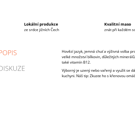
Lokální produkce
Kvalitní maso
ze srdce jižních Čech
znát při každém s
POPIS
Hovězí jazyk, jemná chuť a výživná volba p
velké množství bílkovin, důležitých minerálů,
také vitamín B12.
DISKUZE
Výborný je uzený nebo vařený a využít se dá
kuchyni. Náš tip: Zkuste ho s křenovou omáč