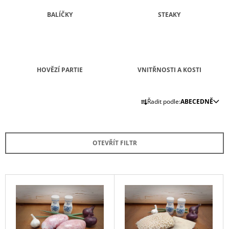
A
BALÍČKY
STEAKY
J
Í
T
?
HOVĚZÍ PARTIE
VNITŘNOSTI A KOSTI
Ř
Řadit podle:
ABECEDNĚ
A
HLEDAT
Z
E
OTEVŘÍT FILTR
N
D
Í
O
P
V
P
R
O
Ý
R
O
P
U
D
I
Č
U