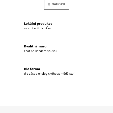
N
L
NAHORU
K
Á
O
D
V
Á
A
N
C
Í
Lokální produkce
Í
ze srdce jižních Čech
P
R
V
K
Kvalitní maso
Y
znát při každém soustu!
V
Ý
P
Bio farma
I
dle zásad ekologického zemědělství
S
U