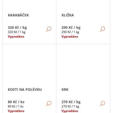
KARABÁČEK
KLIŽKA
320 Kč
/ kg
290 Kč
/ kg
DETAIL
DE
Měrná
Měrná
320 Kč / 1 kg
290 Kč / 1 kg
cena:
cena:
Vyprodáno
Vyprodáno
KOSTI NA POLÉVKU
KRK
80 Kč
/ ks
270 Kč
/ kg
DETAIL
DE
Měrná
Měrná
80 Kč / 1 ks
270 Kč / 1 kg
cena:
cena:
Vyprodáno
Vyprodáno