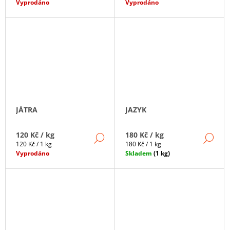
cena:
cena:
Vyprodáno
Vyprodáno
JÁTRA
JAZYK
120 Kč
/ kg
180 Kč
/ kg
DETAIL
DE
Měrná
Měrná
120 Kč / 1 kg
180 Kč / 1 kg
cena:
cena:
Vyprodáno
Skladem
(1 kg)