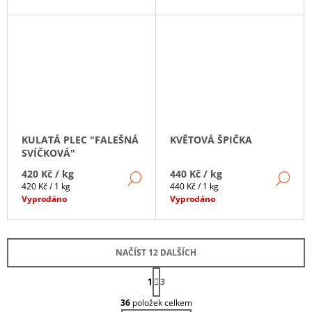
KULATÁ PLEC "FALEŠNÁ
KVĚTOVÁ ŠPIČKA
SVÍČKOVÁ"
420 Kč
/ kg
440 Kč
/ kg
DETAIL
DE
Měrná
Měrná
420 Kč / 1 kg
440 Kč / 1 kg
cena:
cena:
Vyprodáno
Vyprodáno
NAČÍST 12 DALŠÍCH
S
1
T
3
O
R
36
položek celkem
Á
V