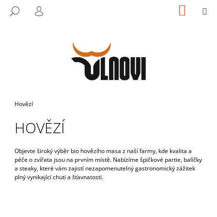
K
Přejít
NÁKUP
M
HLEDAT
na
KOŠÍK
O
PŘIHLÁŠENÍ
ZPĚT
ZPĚT
obsah
Š
Í
C
K
O
P
O
T
Domů
Hovězí
Ř
HOVĚZÍ
E
B
U
Objevte široký výběr bio hovězího masa z naší farmy, kde kvalita a
péče o zvířata jsou na prvním místě. Nabízíme špičkové partie, balíčky
J
a steaky, které vám zajistí nezapomenutelný gastronomický zážitek
E
plný vynikající chuti a šťavnatosti.
T
E
N